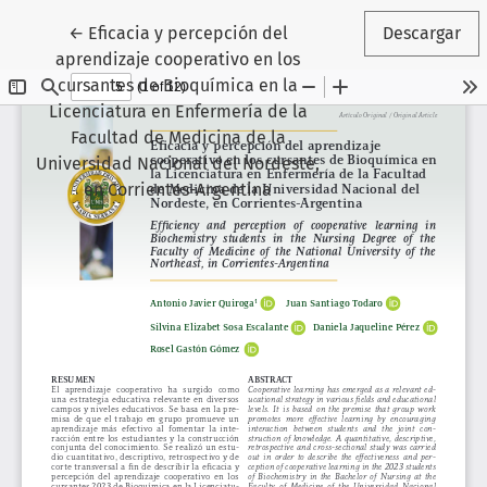
Volver a los detalles del artículo
←
Eficacia y percepción del
Descargar
aprendizaje cooperativo en los
cursantes de Bioquímica en la
Licenciatura en Enfermería de la
Facultad de Medicina de la
Universidad Nacional del Nordeste,
en Corrientes-Argentina