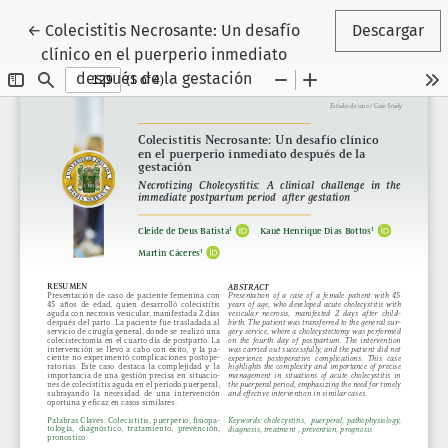
Volver a los detalles del artículo
←
Colecistitis Necrosante: Un desafío
Descargar
clínico en el puerperio inmediato
después de la gestación