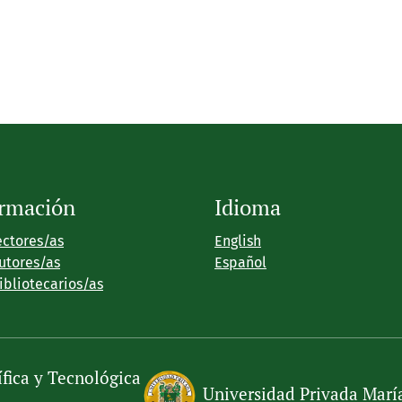
ormación
Idioma
ectores/as
English
utores/as
Español
ibliotecarios/as
ífica y Tecnológica
Universidad Privada Marí