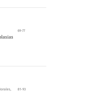
69-77
plasias
Morales,
81-93