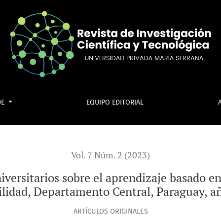
el aprendizaje basado en proyectos en la carrera de contabil
DE
EQUIPO EDITORIAL
Vol. 7 Núm. 2 (2023)
versitarios sobre el aprendizaje basado en
ilidad, Departamento Central, Paraguay, a
ARTÍCULOS ORIGINALES