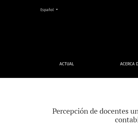
Percepción de docentes universitarios sobre 
Cambiar el idioma. El idioma actual es:
Español
ACTUAL
ACERCA 
Percepción de docentes uni
contab