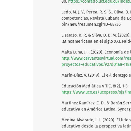
80.
https://conrado.ucf.edu.cu/inde
Ledo, M. J. V., Perea, R. S. S., Oliva, 
competencias. Revista Cubana de Ed
bin/new/resumen.cgi?ID=68736
Lizarazo, R. P., & Silva, D. B. M. (2
latinoamericana en el siglo XXI. Paid
Malta Luna, J. J. (2020). Economía de
http://www.cervantesvirtual.com/re
proyectos-educativos/927d01a8-118
Marín-Díaz, V. (2019). El e-liderazgo
Educación Mediática y TIC, 8(2), 1-3.
https://www.uco.es/ucopress/ojs/in
Martínez Ramírez, C. D., & Barón Serra
educativa en América Latina. Synergia
Medina Alvarado, I. L. (2020). El lid
educativo desde la perspectiva lati