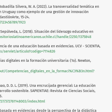
Bobadilla Silvera, W. A. (2022). La transversalidad temática en
n Uruguay como ejemplo de una gestión de innovación
GestiónArte, 15-24.
e/123456789/1923
, & Sepúlveda, L. (2018). Situación del liderazgo educativo en
ositorioslatinoamericanos.uchile.cl/handle/2250/1375848
tancia de una educación basada en evidencias. UCV - SCIENTIA,
.es/servlet/articulo?codigo=7114826
ias digitales en la formación universitaria: (1o). Newton,
out/Competencias_digitales_en_la_formaci%C3%B3n.html?
nao, D. D. L. (2019). Una encrucijada gerencial: La educación
rrollo sostenible. SAPIENTIAE: Revista de Ciencias Sociais,
6.
727/572761148003/index.html
n basada en evidencias desde la perspectiva de la didáctica