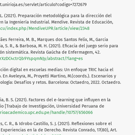
et.unirioja.es/servlet/articulo?codigo=7272679
L. (2021). Preparación metodológica para la dirección del
 la Ingeniería Industrial. Mendive. Revista de Educación,
u.cu/index.php/MendiveUPR/article/view/2348
es Ferreira, M. B., Marques dos Santos Felix, M., Garcia
a, S. R., & Barbosa, M. H. (2021). Eficacia del juego serio para
ión sistemática. Revista Gaúcha de Enfermagem, 42.
n5rXzDC4ctrQb9YspqmNJy/abstract/?lang=es
cación digital en escuelas medias: Un enfoque TRIC hacia el
n Aveleyra, M., Proyetti Martino, M.(coords.). Escenarios y
logía: Desafíos y retos. Barcelona: Octaedro, 2022. Octaedro.
via, B. S. (2021). Factores del e-learning que influyen en la
io [Trabajo de Investigación, Universidad Peruana de
torioacademico.upc.edu.pe/handle/10757/656066
 C. R., & Idrobo Castillo, S. J. (2021). Reflexiones sobre el
 Experiencias en la de Derecho. Revista Conrado, 17(80), Art.