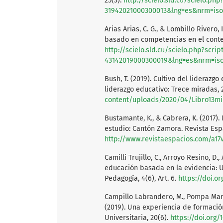
25(3).
http://scielo.sld.cu/scielo.ph
31942021000300013&lng=es&nrm=iso
Arias Arias, C. G., & Lombillo Rivero
basado en competencias en el contex
http://scielo.sld.cu/scielo.php?scri
43142019000300019&lng=es&nrm=iso
Bush, T. (2019). Cultivo del liderazg
liderazgo educativo: Trece miradas, 
content/uploads/2020/04/Libro13m
Bustamante, K., & Cabrera, K. (2017
estudio: Cantón Zamora. Revista Espa
http://www.revistaespacios.com/a17
Camilli Trujillo, C., Arroyo Resino, D.
educación basada en la evidencia: U
Pedagogía, 4(6), Art. 6.
https://doi.o
Campillo Labrandero, M., Pompa Mansi
(2019). Una experiencia de formació
Universitaria, 20(6).
https://doi.org/