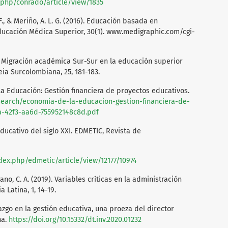
x.php/conrado/article/view/1835
B. F., & Meriño, A. L. G. (2016). Educación basada en
ucación Médica Superior, 30(1). www.medigraphic.com/cgi-
020). Migración académica Sur-Sur en la educación superior
eia Surcolombiana, 25, 181-183.
 la Educación: Gestión financiera de proyectos educativos.
search/economia-de-la-educacion-gestion-financiera-de-
a-42f3-aa6d-755952148c8d.pdf
 educativo del siglo XXI. EDMETIC, Revista de
dex.php/edmetic/article/view/12177/10974
no, C. A. (2019). Variables críticas en la administración
 Latina, 1, 14-19.
erazgo en la gestión educativa, una proeza del director
na.
https://doi.org/10.15332/dt.inv.2020.01232