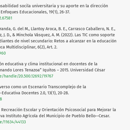
sabilidad socila universitaria y su aporte en la dirección
Enfoques Educacionales, 19(1), 26-37.
2.67581
nda, G. del M., Llantoy Aroca, B. E., Carrasco Caballero, N. E.,
z, J. D., & Minchola Vásquez, A. M. (2022). Las TIC como soporte
iantes de nivel secundario: Retos a alcanzar en la educación
ca Multidisciplinar, 6(2), Art. 2.
1960
ón educativa y clima institucional en docentes de la
rnando Lores Tenazoa” Iquitos – 2015. Universidad César
pe/handle/20.500.12692/19767
taverso como un Escenario Transcomplejo de la
Educativa Docentes 2.0, 13(1), 20-28.
68
 Recreación Escolar y Orientación Psicosocial para Mejorar la
iva Instituto Agrícola del Municipio de Pueblo Bello—Cesar.
le/11634/44133