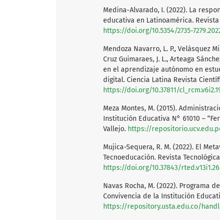
Medina-Alvarado, I. (2022). La respon
educativa en Latinoamérica. Revista 
https://doi.org/10.5354/2735-7279.202
Mendoza Navarro, L. P., Velásquez Mira
Cruz Guimaraes, J. L., Arteaga Sánche
en el aprendizaje autónomo en estud
digital. Ciencia Latina Revista Científi
https://doi.org/10.37811/cl_rcm.v6i2.
Meza Montes, M. (2015). Administraci
Institución Educativa N° 61010 – “Fe
Vallejo.
https://repositorio.ucv.edu.
Mujica-Sequera, R. M. (2022). El Me
Tecnoeducación. Revista Tecnológica-
https://doi.org/10.37843/rted.v13i1.2
Navas Rocha, M. (2022). Programa de
Convivencia de la Institución Educat
https://repository.usta.edu.co/hand