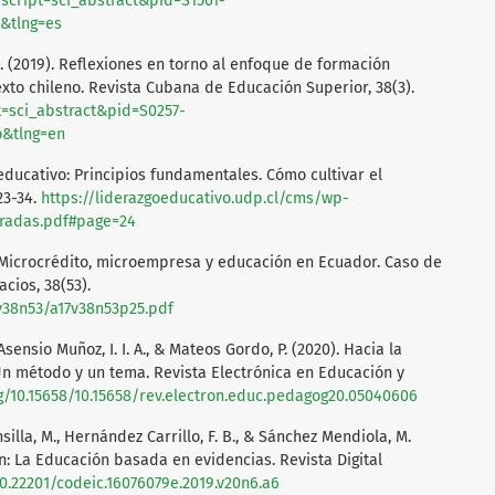
p?script=sci_abstract&pid=S1561-
&tlng=es
, I. (2019). Reflexiones en torno al enfoque de formación
to chileno. Revista Cubana de Educación Superior, 38(3).
pt=sci_abstract&pid=S0257-
&tlng=en
o educativo: Principios fundamentales. Cómo cultivar el
23-34.
https://liderazgoeducativo.udp.cl/cms/wp-
iradas.pdf#page=24
). Microcrédito, microempresa y educación en Ecuador. Caso de
cios, 38(53).
v38n53/a17v38n53p25.pdf
, Asensio Muñoz, I. I. A., & Mateos Gordo, P. (2020). Hacia la
n método y un tema. Revista Electrónica en Educación y
rg/10.15658/10.15658/rev.electron.educ.pedagog20.05040606
lla, M., Hernández Carrillo, F. B., & Sánchez Mendiola, M.
n: La Educación basada en evidencias. Revista Digital
10.22201/codeic.16076079e.2019.v20n6.a6