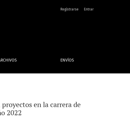
idad, Departamento Central, Paraguay, año 2022
Registrarse
Entrar
ARCHIVOS
ENVÍOS
 proyectos en la carrera de
ño 2022