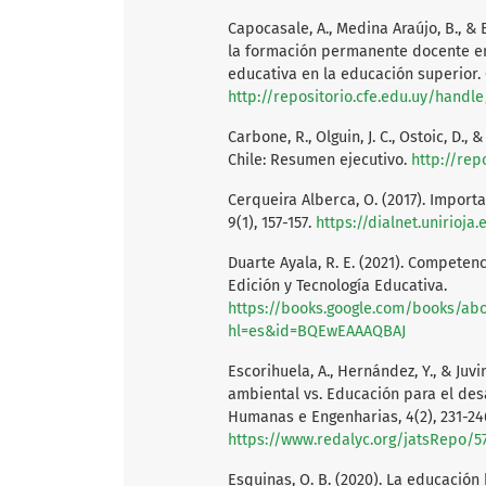
Capocasale, A., Medina Araújo, B., & 
la formación permanente docente e
educativa en la educación superior. 
http://repositorio.cfe.edu.uy/handl
Carbone, R., Olguin, J. C., Ostoic, D.
Chile: Resumen ejecutivo.
http://rep
Cerqueira Alberca, O. (2017). Impor
9(1), 157-157.
https://dialnet.unirioja
Duarte Ayala, R. E. (2021). Competenc
Edición y Tecnología Educativa.
https://books.google.com/books/ab
hl=es&id=BQEwEAAAQBAJ
Escorihuela, A., Hernández, Y., & Juvi
ambiental vs. Educación para el desa
Humanas e Engenharias, 4(2), 231-24
https://www.redalyc.org/jatsRepo/5
Esquinas, O. B. (2020). La educació