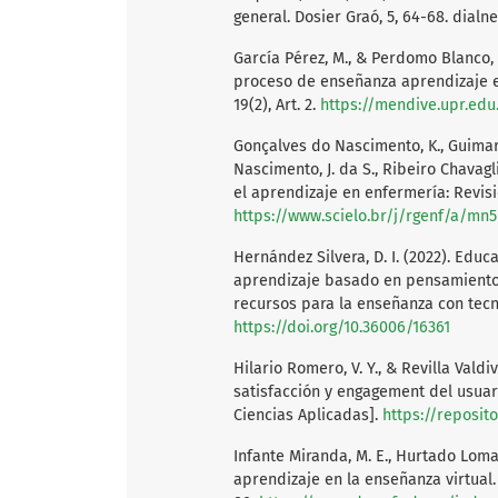
general. Dosier Graó, 5, 64-68. dialn
García Pérez, M., & Perdomo Blanco, 
proceso de enseñanza aprendizaje en
19(2), Art. 2.
https://mendive.upr.ed
Gonçalves do Nascimento, K., Guimarã
Nascimento, J. da S., Ribeiro Chavagli
el aprendizaje en enfermería: Revis
https://www.scielo.br/j/rgenf/a/m
Hernández Silvera, D. I. (2022). Edu
aprendizaje basado en pensamiento. E
recursos para la enseñanza con tecno
https://doi.org/10.36006/16361
Hilario Romero, V. Y., & Revilla Valdi
satisfacción y engagement del usuar
Ciencias Aplicadas].
https://reposi
Infante Miranda, M. E., Hurtado Lomas,
aprendizaje en la enseñanza virtual.