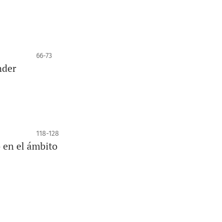
66-73
nder
118-128
o en el ámbito