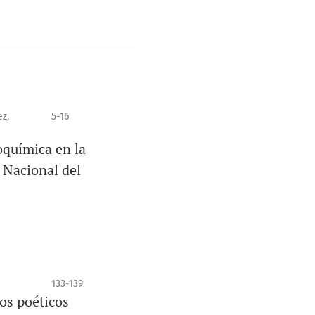
z,
5-16
oquímica en la
 Nacional del
133-139
tos poéticos