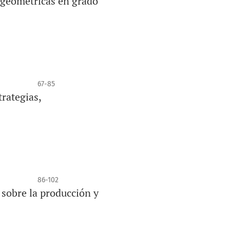
s geométricas en grado
67-85
rategias,
86-102
 sobre la producción y