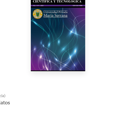
/a)
datos