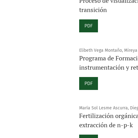
Proceso de visualizac
transición
PDF
Elibeth Vega Montaño, Mireya 
Programa de Formació
instrumentación y re
PDF
María Sol Lesme Ascurra, Dieg
Fertilización orgánic
extracción de n-p-k