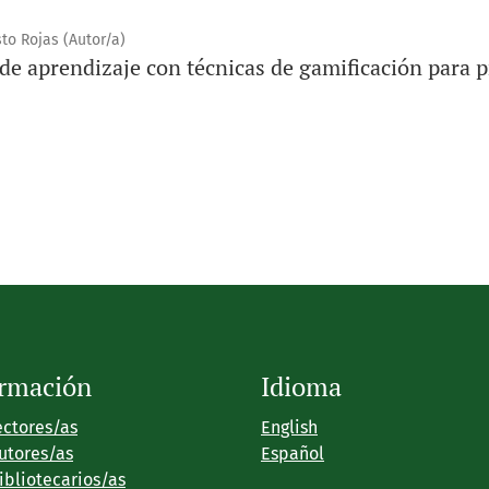
to Rojas (Autor/a)
de aprendizaje con técnicas de gamificación para 
ormación
Idioma
ectores/as
English
utores/as
Español
ibliotecarios/as