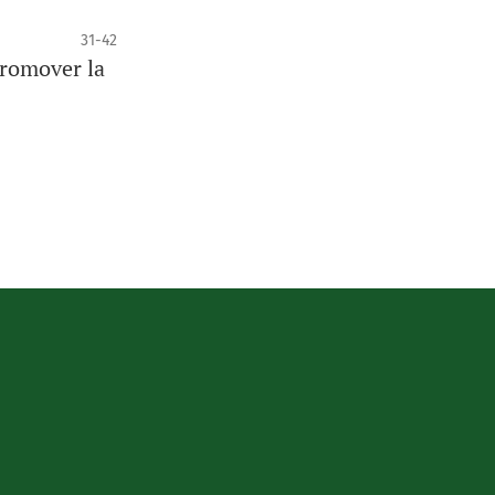
31-42
promover la