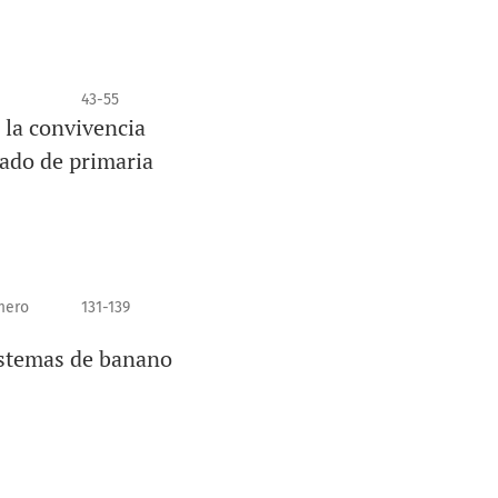
43-55
 la convivencia
rado de primaria
mero
131-139
istemas de banano